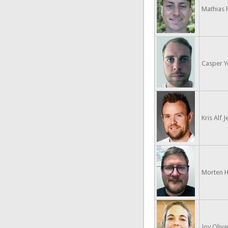
Mathias 
Casper Y
Kris Alf 
Morten H
Joy Oliva