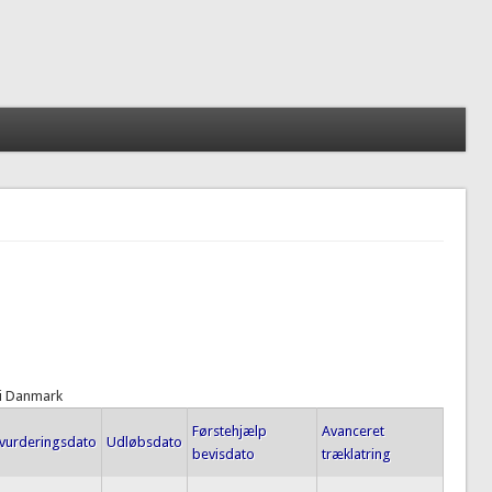
 i Danmark
Førstehjælp
Avanceret
vurderingsdato
Udløbsdato
bevisdato
træklatring