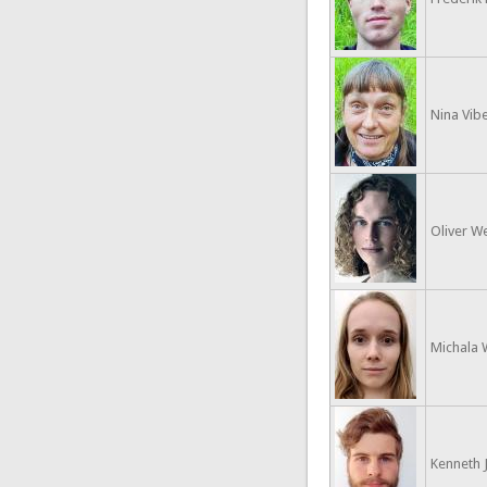
Nina Vibe
Oliver W
Michala W
Kenneth J