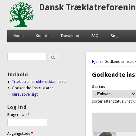
Dansk Træklatreforeni
Home
Kontakt
Download
FAQ
Søg
Søg
Søgefelt
Du er her
Hjem
» Godkendte instruk
Godkendte ins
Indhold
Træklatreinstruktøruddannelsen
Status
Godkendte Instruktører
Kursusoversigt
sorter efter status: Instr
Log ind
Brugernavn
*
Adgangskode
*