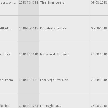
gerstrøm...
2018-TI-1014
Thrill Engineering
09-08-2018
ftløkk...
2018-TI-1015
DGI Storkøbenhavn
09-08-2018
lomberg
2018-TI-1018
Næsgaard Efterskole
20-08-2018
jær Ursem
2018-TI-1021
Faarevejle Efterskole
20-08-2018
kerfelt
2018-TI-1023
Frie Fugle, DDS
26-08-2018