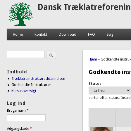
Dansk Træklatreforeni
Home
Kontakt
Download
FAQ
Søg
Søg
Søgefelt
Du er her
Hjem
» Godkendte instruk
Godkendte ins
Indhold
Træklatreinstruktøruddannelsen
Status
Godkendte Instruktører
Kursusoversigt
sorter efter status: Instr
Log ind
Brugernavn
*
Adgangskode
*