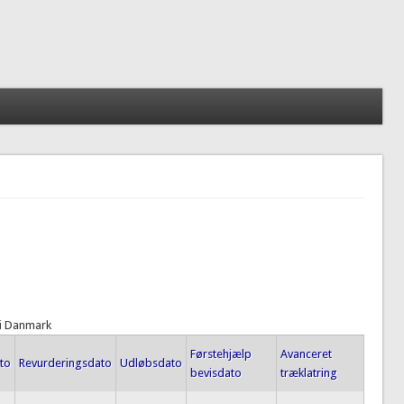
 i Danmark
Førstehjælp
Avanceret
to
Revurderingsdato
Udløbsdato
bevisdato
træklatring