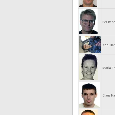
Per Reb
Abdulla
Maria To
Claus H