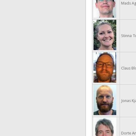
Mads Ag
Stinna To
Claus B
Jonas K
Dorte An