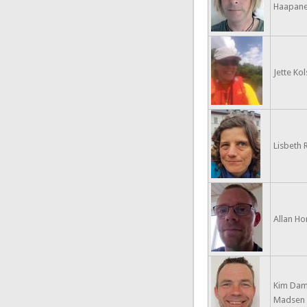
Haapan
Jette Kols
Lisbeth 
Allan Ho
Kim Da
Madsen