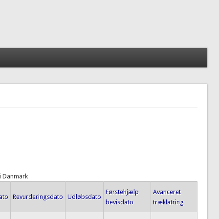
 i Danmark
Førstehjælp
Avanceret
ato
Revurderingsdato
Udløbsdato
bevisdato
træklatring