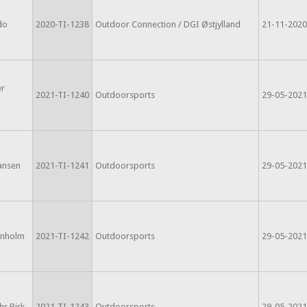
do
2020-TI-1238
Outdoor Connection / DGI Østjylland
21-11-2020
er
2021-TI-1240
Outdoorsports
29-05-2021
ansen
2021-TI-1241
Outdoorsports
29-05-2021
rnholm
2021-TI-1242
Outdoorsports
29-05-2021
hr Birk
2021-TI-1243
Outdoorsports
29-05-2021