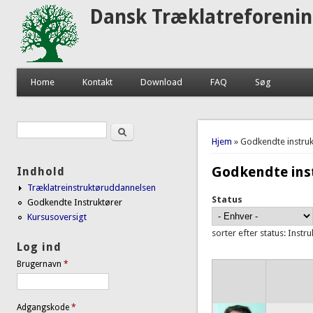
Dansk Træklatreforeni
Home
Kontakt
Download
FAQ
Søg
Søg
Søgefelt
Du er her
Hjem
» Godkendte instruk
Godkendte ins
Indhold
Træklatreinstruktøruddannelsen
Status
Godkendte Instruktører
Kursusoversigt
sorter efter status: Instr
Log ind
Brugernavn
*
Adgangskode
*