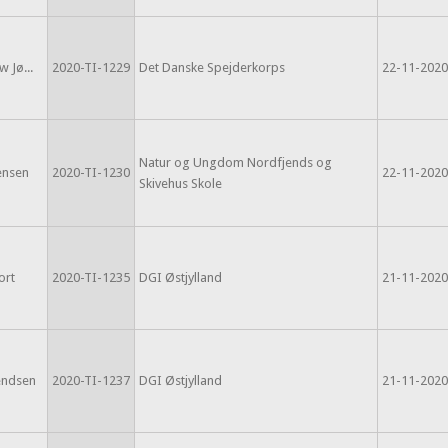
w Jø...
2020-TI-1229
Det Danske Spejderkorps
22-11-2020
Natur og Ungdom Nordfjends og
tensen
2020-TI-1230
22-11-2020
Skivehus Skole
ort
2020-TI-1235
DGI Østjylland
21-11-2020
endsen
2020-TI-1237
DGI Østjylland
21-11-2020