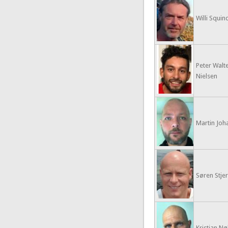
Willi Squin
Peter Walt
Nielsen
Martin Joh
Søren Stje
Kristian Nø