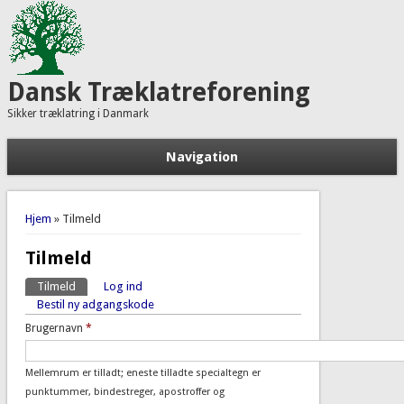
Dansk Træklatreforening
Sikker træklatring i Danmark
Navigation
Du er her
Hjem
» Tilmeld
Tilmeld
Tilmeld
(aktiv fane)
Log ind
Primære faneblade
Bestil ny adgangskode
Brugernavn
*
Mellemrum er tilladt; eneste tilladte specialtegn er
punktummer, bindestreger, apostroffer og