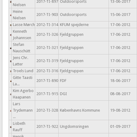
2017-TI-897
Outdoorsports
13-06-2017
Nielsen
Heine
2017-TI-903
Outdoorsports
15-06-2017
Nielsen
Lasse Mørch
2012-TI-314
KFUM spejderne
17-06-2012
Kenneth
2012-TI-326
Fjeldgruppen
17-06-2012
Johannsen
Stefan
2012-TI-321
Fjeldgruppen
17-06-2012
Nauschütt
Jens Chr.
2012-TI-319
Fjeldgruppen
17-06-2012
Latter
Troels Lund
2012-TI-316
Fjeldgruppen
17-06-2012
Gitte Taasti
2017-TI-890
FDF
18-06-2017
La...
Kim Agerbo
2017-TI-915
DGI
08-08-2017
Haapanen
Lars
Trydemann
2012-TI-328
Københavns Kommune
19-08-2012
...
Lisbeth
2017-TI-922
Ungdomsringen
01-09-2017
Rauff
Henrik