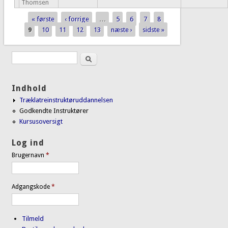
Thomsen
« første
‹ forrige
…
5
6
7
8
Sider
9
10
11
12
13
næste ›
sidste »
Søg
Søgefelt
Indhold
Træklatreinstruktøruddannelsen
Godkendte Instruktører
Kursusoversigt
Log ind
Brugernavn
*
Adgangskode
*
Tilmeld