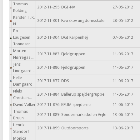
Thomas
2012-TI-295
DGI-NV
27-05-2012
Kolding
Karsten T. K.
2012-TI-301
Favrskov ungdomsskole
28-05-2012
N...
Bo
Laugesen
2012-TI-304
DGI Karpenhøj
07-06-2012
Tonnesen
Morten
2017-TI-883
Fjeldgruppen
11-06-2017
Nørregaa...
Jens
2017-TI-886
Fjeldgruppen
11-06-2017
Lindgaard ...
Helle
2017-TI-877
DDS
11-06-2017
Damgaard
Niels
2017-TI-884
Ballerup spejdergruppe
11-06-2017
Christian...
David Vølker
2017-TI-876
KFUM spejderne
11-06-2017
Thomas
2017-TI-889
Søndermarksskolen Vejle
13-06-2017
Bruun
Henrik
2017-TI-899
Outdoorsports
13-06-2017
Stendorf
Monica