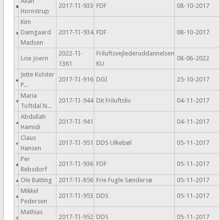
Allan
2017-TI-933
FDF
08-10-2017
Hornstrup
Kim
Damgaard
2017-TI-934
FDF
08-10-2017
Madsen
2022-TI-
Friluftsvejlederuddannelsen
Lise Joern
08-06-2022
1361
KU
Jette Kolster
2017-TI-916
DGI
25-10-2017
P...
Maria
2017-TI-944
Dit Friluftsliv
04-11-2017
Toftdal N...
Abdullah
2017-TI-941
04-11-2017
Hamidi
Claus
2017-TI-951
DDS Ulkebøl
05-11-2017
Hansen
Per
2017-TI-936
FDF
05-11-2017
Rebsdorf
Ole Batting
2017-TI-856
Frie Fugle Søndersø
05-11-2017
Mikkel
2017-TI-953
DDS
05-11-2017
Pedersen
Mathias
2017-TI-952
DDS
05-11-2017