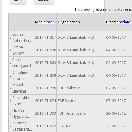
Liste over godkendte træklatrein
Medlemsnr.
Organisation
Eksamensdato
Louise
2017-TI-867
Skov & Landskab (KU)
04-05-2017
Cohen Da...
Simon
2017-TI-866
Skov & Landskab (KU)
04-05-2017
William J...
Peter
2017-TI-869
Skov & Landskab (KU)
04-05-2017
Lundgaard...
Christina
2017-TI-868
Skov & Landskab (KU)
04-05-2017
Thorn...
Mikkel
2017-TI-789
FDF Eskilstrup
07-05-2017
Ellevang
Tine Lykke
2017-TI-874
FDF Sletten
07-05-2017
Sønd...
Nicklas
2012-TI-303
FDF Hedehusene
20-05-2012
Nygaard...
Thomas
2012-TI-292
DGI-NV
27-05-2012
Vegeberg...