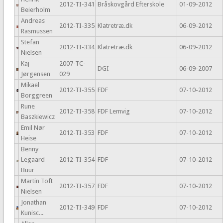
2012-TI-341
Bråskovgård Efterskole
01-09-2012
Beierholm
Andreas
2012-TI-335
Klatretræ.dk
06-09-2012
Rasmussen
Stefan
2012-TI-334
Klatretræ.dk
06-09-2012
Nielsen
Kaj
2007-TC-
DGI
06-09-2007
Jørgensen
029
Mikael
2012-TI-355
FDF
07-10-2012
Borggreen
Rune
2012-TI-358
FDF Lemvig
07-10-2012
Baszkiewicz
Emil Nør
2012-TI-353
FDF
07-10-2012
Heise
Benny
Legaard
2012-TI-354
FDF
07-10-2012
Buur
Martin Toft
2012-TI-357
FDF
07-10-2012
Nielsen
Jonathan
2012-TI-349
FDF
07-10-2012
Kunisc...